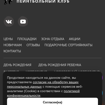
ЦЕНЫ
ПЛОЩАДКИ
ЗОНА ОТДЫХА
АКЦИИ
НОВИЧКАМ
ОТЗЫВЫ
ПОДАРОЧНЫЕ СЕРТИФИКАТЫ
КОНТАКТЫ
ДЕНЬ РОЖДЕНИЯ
ДЕНЬ РОЖДЕНИЯ РЕБЕНКА
ЛАЗЕРТАГ
КОРПОРАТИВ
НОВОГОДНИЙ КОРПОРАТИВ
Продолжая находиться на данном сайте, вы
ДЕТСКИЙ ПРАЗДНИК
ПОДАРОК МУЖЧИНЕ
НОВОСТИ
предоставляете
согласие на обработку ваших
ИНФОРМАЦИЯ
персональных данных
с помощью сервисов веб-
аналитики (Cookie) в соответствии с
политикой
конфиденциальности
.
Политика конфиденциальности
Оферта
Согласен(на)
Разработано студией
WebKing
в 2016 году