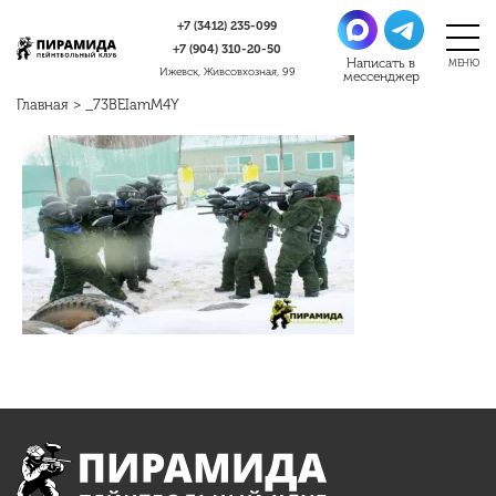
+7 (3412)
235-099
+7 (904)
310-20-50
Ижевск, Живсовхозная, 99
Главная
>
_73BEIamM4Y