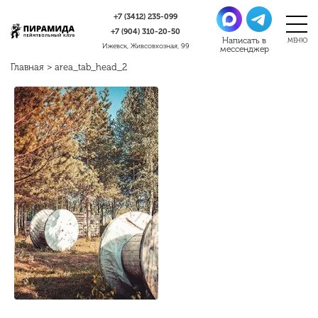
+7 (3412)
235-099
+7 (904)
310-20-50
Ижевск, Живсовхозная, 99
Главная
>
area_tab_head_2