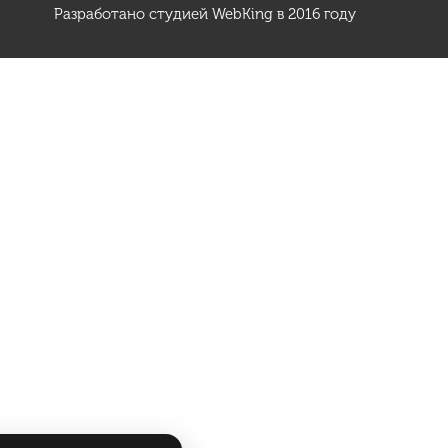
Разработано студией
WebKing
в 2016 году