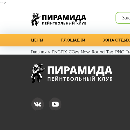
-->
Зак
ЦЕНЫ
ПЛОЩАДКИ
ЗОНА ОТДЫХ
Главная
>
PNGPIX-COM-New-Round-Tag-PNG-Tra