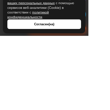
ваших персональных данных
с помощью
сервисов веб-аналитики (Cookie) в
соответствии с
политикой
конфиденциальности
.
Согласен(на)
Получить расчет стоимости
ЦЕНЫ
ПЛОЩАДКИ
ЗОНА ОТДЫХА
АКЦИИ
НОВИЧКАМ
ОТЗЫВЫ
ПОДАРОЧНЫЕ СЕРТИФИКАТЫ
КОНТАКТЫ
ДЕНЬ РОЖДЕНИЯ
ДЕНЬ РОЖДЕНИЯ РЕБЕНКА
ЛАЗЕРТАГ
КОРПОРАТИВ
НОВОГОДНИЙ КОРПОРАТИВ
ДЕТСКИЙ ПРАЗДНИК
ПОДАРОК МУЖЧИНЕ
НОВОСТИ
ИНФОРМАЦИЯ
Политика конфиденциальности
Оферта