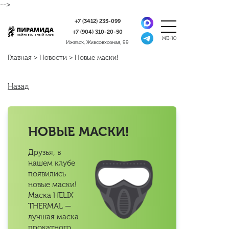
-->
+7 (3412)
235-099
+7 (904)
310-20-50
Ижевск, Живсовхозная, 99
Главная
>
Новости
>
Новые маски!
Назад
НОВЫЕ МАСКИ!
Друзья, в
нашем клубе
появились
новые маски!
Маска HELIX
THERMAL —
лучшая маска
прокатного