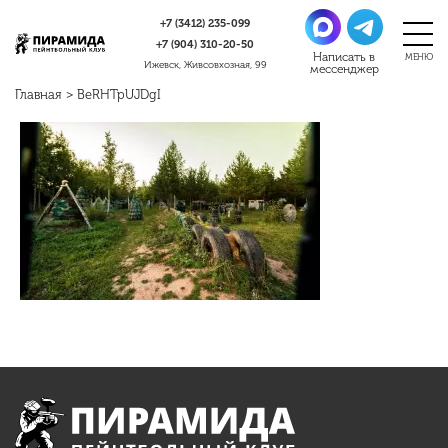
+7 (3412)
235-099
+7 (904)
310-20-50
Ижевск, Живсовхозная, 99
Главная
>
BeRHTpUJDgI