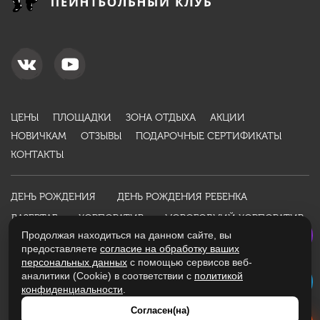
ЦЕНЫ
ПЛОЩАДКИ
ЗОНА ОТДЫХА
АКЦИИ
НОВИЧКАМ
ОТЗЫВЫ
ПОДАРОЧНЫЕ СЕРТИФИКАТЫ
КОНТАКТЫ
ДЕНЬ РОЖДЕНИЯ
ДЕНЬ РОЖДЕНИЯ РЕБЕНКА
ЛАЗЕРТАГ
КОРПОРАТИВ
НОВОГОДНИЙ КОРПОРАТИВ
Продолжая находиться на данном сайте, вы
ДЕТСКИЙ ПРАЗДНИК
ПОДАРОК МУЖЧИНЕ
НОВОСТИ
предоставляете
согласие на обработку ваших
ИНФОРМАЦИЯ
персональных данных
с помощью сервисов веб-
аналитики (Cookie) в соответствии с
политикой
конфиденциальности
.
Политика конфиденциальности
Оферта
Согласен(на)
Разработано студией
WebKing
в 2016 году