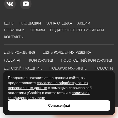
ЦЕНЫ
ПЛОЩАДКИ
ЗОНА ОТДЫХА
АКЦИИ
НОВИЧКАМ
ОТЗЫВЫ
ПОДАРОЧНЫЕ СЕРТИФИКАТЫ
КОНТАКТЫ
ДЕНЬ РОЖДЕНИЯ
ДЕНЬ РОЖДЕНИЯ РЕБЕНКА
ЛАЗЕРТАГ
КОРПОРАТИВ
НОВОГОДНИЙ КОРПОРАТИВ
ДЕТСКИЙ ПРАЗДНИК
ПОДАРОК МУЖЧИНЕ
НОВОСТИ
ИНФОРМАЦИЯ
Продолжая находиться на данном сайте, вы
предоставляете
согласие на обработку ваших
Политика конфиденциальности
Оферта
персональных данных
с помощью сервисов веб-
аналитики (Cookie) в соответствии с
политикой
Разработано студией
WebKing
в 2016 году
конфиденциальности
.
Согласен(на)
Получить расчет стоимости