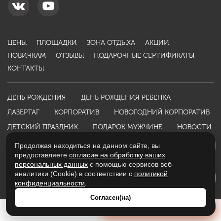
ЦЕНЫ
ПЛОЩАДКИ
ЗОНА ОТДЫХА
АКЦИИ
НОВИЧКАМ
ОТЗЫВЫ
ПОДАРОЧНЫЕ СЕРТИФИКАТЫ
КОНТАКТЫ
ДЕНЬ РОЖДЕНИЯ
ДЕНЬ РОЖДЕНИЯ РЕБЕНКА
ЛАЗЕРТАГ
КОРПОРАТИВ
НОВОГОДНИЙ КОРПОРАТИВ
ДЕТСКИЙ ПРАЗДНИК
ПОДАРОК МУЖЧИНЕ
НОВОСТИ
ИНФОРМАЦИЯ
Продолжая находиться на данном сайте, вы
предоставляете
согласие на обработку ваших
Политика конфиденциальности
Оферта
персональных данных
с помощью сервисов веб-
аналитики (Cookie) в соответствии с
политикой
Разработано студией
WebKing
в 2016 году
конфиденциальности
.
Согласен(на)
Получить расчет стоимости