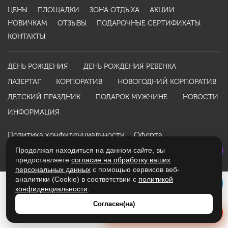
ЦЕНЫ
ПЛОЩАДКИ
ЗОНА ОТДЫХА
АКЦИИ
НОВИЧКАМ
ОТЗЫВЫ
ПОДАРОЧНЫЕ СЕРТИФИКАТЫ
КОНТАКТЫ
ДЕНЬ РОЖДЕНИЯ
ДЕНЬ РОЖДЕНИЯ РЕБЕНКА
ЛАЗЕРТАГ
КОРПОРАТИВ
НОВОГОДНИЙ КОРПОРАТИВ
ДЕТСКИЙ ПРАЗДНИК
ПОДАРОК МУЖЧИНЕ
НОВОСТИ
ИНФОРМАЦИЯ
Политика конфиденциальности
Оферта
Разработано студией
WebKing
в 2016 году
Продолжая находиться на данном сайте, вы
предоставляете
согласие на обработку ваших
персональных данных
с помощью сервисов веб-
аналитики (Cookie) в соответствии с
политикой
конфиденциальности
.
Согласен(на)
Получить расчет стоимости