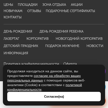
ЦЕНЫ
ПЛОЩАДКИ
ЗОНА ОТДЫХА
АКЦИИ
НОВИЧКАМ
ОТЗЫВЫ
ПОДАРОЧНЫЕ СЕРТИФИКАТЫ
КОНТАКТЫ
ДЕНЬ РОЖДЕНИЯ
ДЕНЬ РОЖДЕНИЯ РЕБЕНКА
ЛАЗЕРТАГ
КОРПОРАТИВ
НОВОГОДНИЙ КОРПОРАТИВ
ДЕТСКИЙ ПРАЗДНИК
ПОДАРОК МУЖЧИНЕ
НОВОСТИ
ИНФОРМАЦИЯ
Политика конфиденциальности
Оферта
Разработано студией
WebKing
в 2016 году
Продолжая находиться на данном сайте, вы
предоставляете
согласие на обработку ваших
персональных данных
с помощью сервисов веб-
аналитики (Cookie) в соответствии с
политикой
конфиденциальности
.
Согласен(на)
Получить расчет стоимости