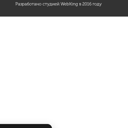
Разработано студией
WebKing
в 2016 году