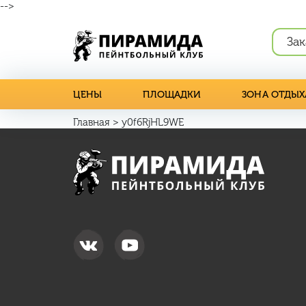
-->
Зак
ЦЕНЫ
ПЛОЩАДКИ
ЗОНА ОТДЫХ
Главная
>
y0f6RjHL9WE