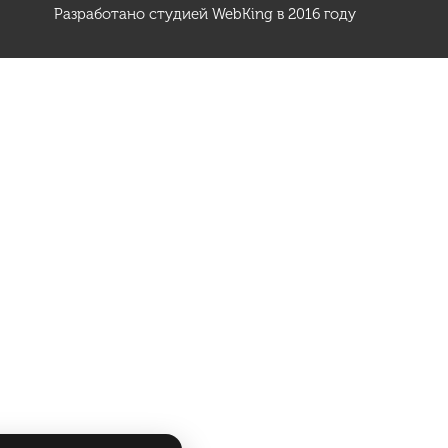
Разработано студией
WebKing
в 2016 году