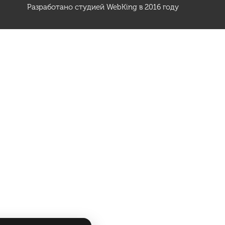
Разработано студией
WebKing
в 2016 году