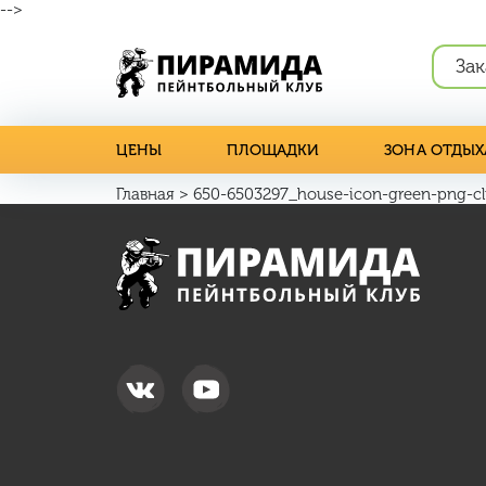
-->
Зак
ЦЕНЫ
ПЛОЩАДКИ
ЗОНА ОТДЫХ
Главная
>
650-6503297_house-icon-green-png-cl